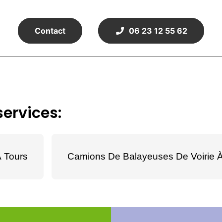
Contact
06 23 12 55 62
ervices:
 Tours
Camions De Balayeuses De Voirie À